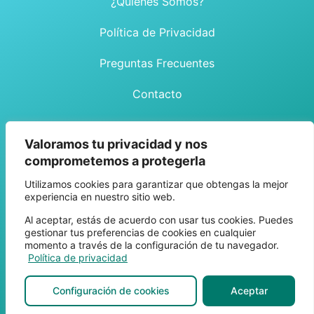
¿Quiénes Somos?
Política de Privacidad
Preguntas Frecuentes
Contacto
Valoramos tu privacidad y nos
comprometemos a protegerla
Teléfono
Correo
Utilizamos cookies para garantizar que obtengas la mejor
+34 625-89-82-25
contacto@ceaca.com
experiencia en nuestro sitio web.
+52 333-19-85-288
Al aceptar, estás de acuerdo con usar tus cookies. Puedes
gestionar tus preferencias de cookies en cualquier
momento a través de la configuración de tu navegador.
Política de privacidad
Todos los derechos reservados © 2026 | CEACA Combustión,
Energía & Ambiente S.A.
Configuración de cookies
Aceptar