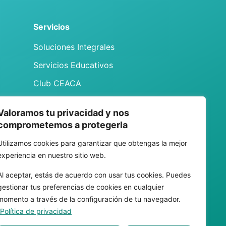
Servicios
Soluciones Integrales
Servicios Educativos
Club CEACA
Valoramos tu privacidad y nos
comprometemos a protegerla
Utilizamos cookies para garantizar que obtengas la mejor
experiencia en nuestro sitio web.
Al aceptar, estás de acuerdo con usar tus cookies. Puedes
Dirección
gestionar tus preferencias de cookies en cualquier
Av. Cvln. Jorge Álvarez del Castillo 1018,
momento a través de la configuración de tu navegador.
Ayuntamiento, 44620 Guadalajara, Jal.,
Política de privacidad
México