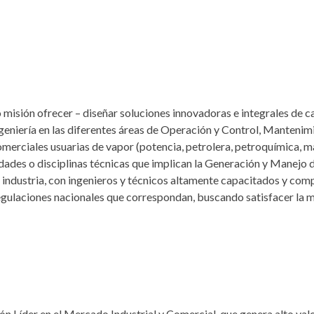
misión ofrecer – diseñar soluciones innovadoras e integrales de c
ingeniería en las diferentes áreas de Operación y Control, Mantenim
Comerciales usuarias de vapor (potencia, petrolera, petroquímica, 
idades o disciplinas técnicas que implican la Generación y Manejo 
la industria, con ingenieros y técnicos altamente capacitados y c
regulaciones nacionales que correspondan, buscando satisfacer la me
ón Líder en el Mercado Industrial y Comercial, que genera alto va