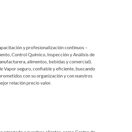
apacitación y profesionalización continuos –
iento, Control Químico, Inspección y Análisis de
manufacturera, alimentos, bebidas y comercial).
de Vapor seguro, confiable y eficiente, buscando
omprometidos con su organización y con nuestros
jor relación precio valor.
lor agregado a nuestros clientes, como Centro de